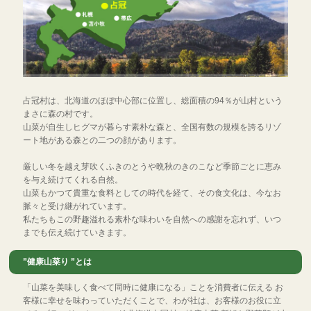
占冠村は、北海道のほぼ中心部に位置し、総面積の94％が山村という
まさに森の村です。
山菜が自生しヒグマが暮らす素朴な森と、全国有数の規模を誇るリゾ
ート地がある森との二つの顔があります。
厳しい冬を越え芽吹くふきのとうや晩秋のきのこなど季節ごとに恵み
を与え続けてくれる自然。
山菜もかつて貴重な食料としての時代を経て、その食文化は、今なお
脈々と受け継がれています。
私たちもこの野趣溢れる素朴な味わいを自然への感謝を忘れず、いつ
までも伝え続けていきます。
”健康山菜り ”とは
「山菜を美味しく食べて同時に健康になる」ことを消費者に伝える お
客様に幸せを味わっていただくことで、わが社は、お客様のお役に立